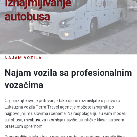
Iznajmljivanje
autobusa
NAJAM VOZILA
Najam vozila sa profesionalnim
vozačima
Organizujte svoje putovanje tako da ne razmišljate o prevozu.
Luksuzna vozila Terra Travel agencije možete iznajmiti po
najpovoljnijim uslovima i cenama. Na raspolaganju su vam modeli
autobusa,
minibuseva i kombija
najviše turističke klase, sa svom
pratećom opremom.