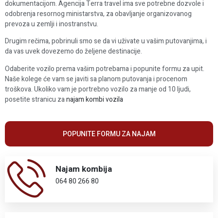
dokumentacijom. Agencija Terra travel ima sve potrebne dozvole i
odobrenja resornog ministarstva, za obavljanje organizovanog
prevoza u zemlji i inostranstvu.
Drugim rečima, pobrinuli smo se da vi uživate u vašim putovanjima, i
da vas uvek dovezemo do željene destinacije.
Odaberite vozilo prema vašim potrebama i popunite formu za upit.
Naše kolege će vam se javiti sa planom putovanja i procenom
troškova. Ukoliko vam je portrebno vozilo za manje od 10 ljudi,
posetite stranicu za
najam kombi vozila
POPUNITE FORMU ZA NAJAM
Najam kombija
064 80 266 80