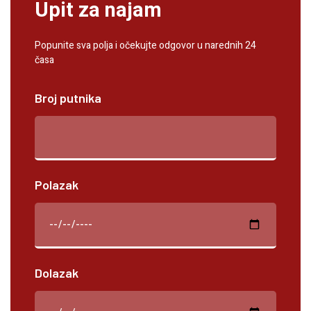
Upit za najam
Popunite sva polja i očekujte odgovor u narednih 24
časa
Broj putnika
Polazak
Dolazak