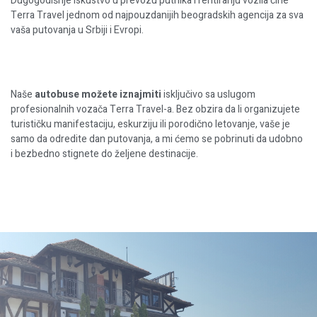
Dugogodišnje iskustvo u prevozu putnika i rentiranju vozila čine
Terra Travel jednom od najpouzdanijih beogradskih agencija za sva
vaša putovanja u Srbiji i Evropi.
Naše
autobuse možete iznajmiti
isključivo sa uslugom
profesionalnih vozača Terra Travel-a. Bez obzira da li organizujete
turističku manifestaciju, eskurziju ili porodično letovanje, vaše je
samo da odredite dan putovanja, a mi ćemo se pobrinuti da udobno
i bezbedno stignete do željene destinacije.