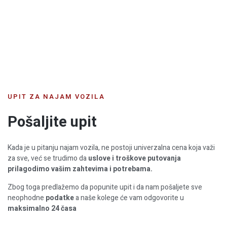
UPIT ZA NAJAM VOZILA
Pošaljite upit
Kada je u pitanju najam vozila, ne postoji univerzalna cena koja važi
za sve, već se trudimo da
uslove i troškove putovanja
prilagodimo vašim zahtevima i potrebama.
Zbog toga predlažemo da popunite upit i da nam pošaljete sve
neophodne
podatke
a naše kolege će vam odgovorite u
maksimalno 24 časa