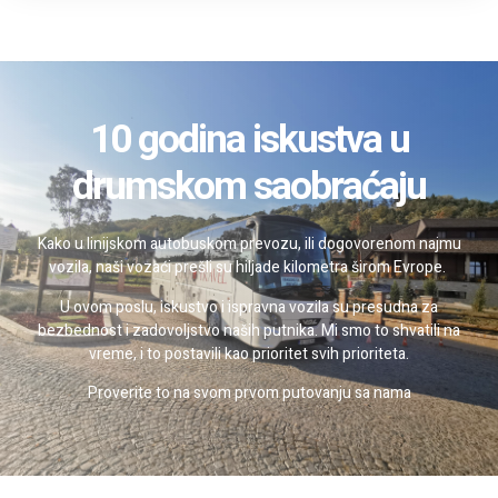
10 godina iskustva u
drumskom saobraćaju
Kako u linijskom autobuskom prevozu, ili dogovorenom najmu
vozila, naši vozaći prešli su hiljade kilometra širom Evrope.
U ovom poslu, iskustvo i ispravna vozila su presudna za
bezbednost i zadovoljstvo naših putnika. Mi smo to shvatili na
vreme, i to postavili kao prioritet svih prioriteta.
Proverite to na svom prvom putovanju sa nama