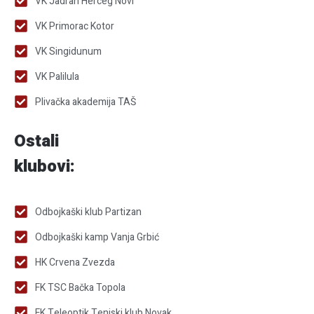
VK Jadran Herceg Novi
VK Primorac Kotor
VK Singidunum
VK Palilula
Plivačka akademija TAŠ
Ostali
klubovi:
Odbojkaški klub Partizan
Odbojkaški kamp Vanja Grbić
HK Crvena Zvezda
FK TSC Bačka Topola
FK Teleoptik Teniski klub Novak