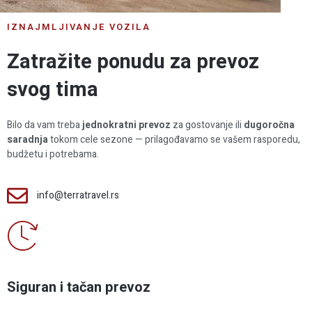
IZNAJMLJIVANJE VOZILA
Zatražite ponudu za prevoz
svog tima
Bilo da vam treba
jednokratni prevoz
za gostovanje ili
dugoročna
saradnja
tokom cele sezone — prilagođavamo se vašem rasporedu,
budžetu i potrebama.
info@terratravel.rs
Siguran i tačan prevoz