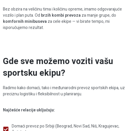
Bez obzira na veličinu tima i količinu opreme, imamo odgovarajuće
vozilo i plan puta. Od
brzih kombi prevoza
za manje grupe, do
komfornih minibuseva
za cele ekipe — vi birate tempo, mi
isporučujemo rezultat.
Gde sve možemo voziti vašu
sportsku ekipu?
Radimo kako domaći, tako i međunarodni prevoz sportskih ekipa, uz
preciznu logistiku i fleksibilnost u planiranju.
Najčešće relacije uključuju:
Domaći prevoz po Srbiji (Beograd, Novi Sad, Niš, Kragujevac,