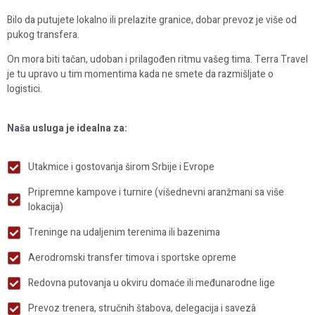
Bilo da putujete lokalno ili prelazite granice, dobar prevoz je više od
pukog transfera.
On mora biti tačan, udoban i prilagođen ritmu vašeg tima. Terra Travel
je tu upravo u tim momentima kada ne smete da razmišljate o
logistici.
Naša usluga je idealna za:
Utakmice i gostovanja širom Srbije i Evrope
Pripremne kampove i turnire (višednevni aranžmani sa više
lokacija)
Treninge na udaljenim terenima ili bazenima
Aerodromski transfer timova i sportske opreme
Redovna putovanja u okviru domaće ili međunarodne lige
Prevoz trenera, stručnih štabova, delegacija i savezâ