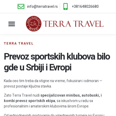
info@terratravel.rs
+381648026680
Minibus prevoz
Autobuski prevoz
Najam vozila
Rezervacija prevoza
TERRA TRAVEL
Prevoz sportskih klubova bilo
gde u Srbiji i Evropi
Kada ceo tim treba da stigne na vreme, fokusiran i odmoran —
prevoz postaje ključna stavka.
Zato Terra Travel nudi
specijalizovan minibus, autobuski, i
kombi prevoz sportskih ekipa
, sa iskustvom u radu sa
profesionalnim i amaterskim klubovima širom Evrope.
Od jednodnevnih gostovanja do višednevnih turneja po Evropi i