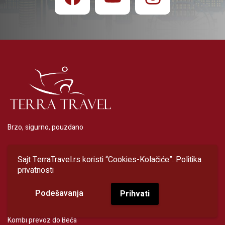
Brzo, sigurno, pouzdano
Minibus prevoz putnika
Sajt TerraTravel.rs koristi “Cookies-Kolačiće”.
Politika
privatnosti
Podešavanja
Prihvati
Kombi prevoz do Budimpešte
Kombi prevoz do Beča