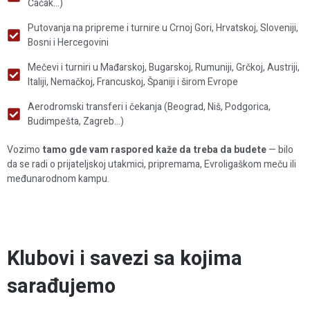
Čačak...)
Putovanja na pripreme i turnire u Crnoj Gori, Hrvatskoj, Sloveniji,
Bosni i Hercegovini
Mečevi i turniri u Mađarskoj, Bugarskoj, Rumuniji, Grčkoj, Austriji,
Italiji, Nemačkoj, Francuskoj, Španiji i širom Evrope
Aerodromski transferi i čekanja (Beograd, Niš, Podgorica,
Budimpešta, Zagreb...)
Vozimo
tamo gde vam raspored kaže da treba da budete
— bilo
da se radi o prijateljskoj utakmici, pripremama, Evroligaškom meču ili
međunarodnom kampu.
Klubovi i savezi sa kojima
sarađujemo