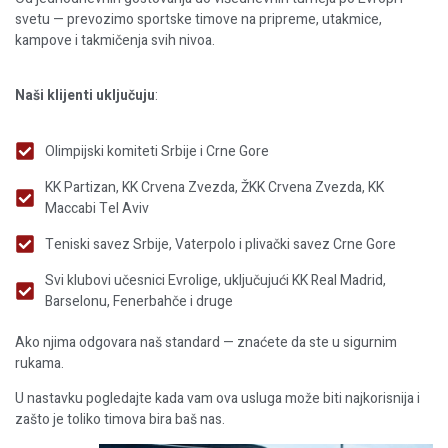
svetu — prevozimo sportske timove na pripreme, utakmice,
kampove i takmičenja svih nivoa.
Naši klijenti uključuju
:
Olimpijski komiteti Srbije i Crne Gore
KK Partizan, KK Crvena Zvezda, ŽKK Crvena Zvezda, KK
Maccabi Tel Aviv
Teniski savez Srbije, Vaterpolo i plivački savez Crne Gore
Svi klubovi učesnici Evrolige, uključujući KK Real Madrid,
Barselonu, Fenerbahče i druge
Ako njima odgovara naš standard — znaćete da ste u sigurnim
rukama.
U nastavku pogledajte kada vam ova usluga može biti najkorisnija i
zašto je toliko timova bira baš nas.