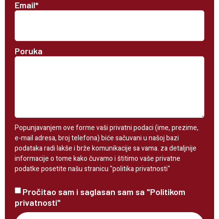
Email*
Poruka
Popunjavanjem ove forme vaši privatni podaci (ime, prezime,
e-mail adresa, broj telefona) biće sačuvani u našoj bazi
podataka radi lakše i brže komunikacije sa vama. za detaljnije
informacije o tome kako čuvamo i štitimo vaše privatne
podatke posetite našu stranicu "politika privatnosti"
Pročitao sam i saglasan sam sa "Politikom
privatnosti"