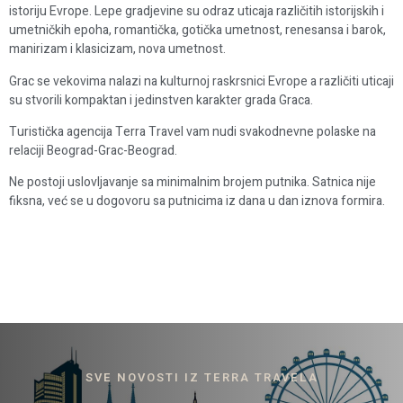
istoriju Evrope. Lepe gradjevine su odraz uticaja različitih istorijskih i
umetničkih epoha, romantička, gotička umetnost, renesansa i barok,
manirizam i klasicizam, nova umetnost.
Grac se vekovima nalazi na kulturnoj raskrsnici Evrope a različiti uticaji
su stvorili kompaktan i jedinstven karakter grada Graca.
Turistička agencija Terra Travel vam nudi svakodnevne polaske na
relaciji Beograd-Grac-Beograd.
Ne postoji uslovljavanje sa minimalnim brojem putnika. Satnica nije
fiksna, već se u dogovoru sa putnicima iz dana u dan iznova formira.
SVE NOVOSTI IZ TERRA TRAVELA