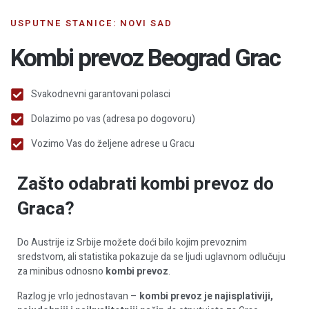
USPUTNE STANICE: NOVI SAD
Kombi prevoz Beograd Grac
Svakodnevni garantovani polasci
Dolazimo po vas (adresa po dogovoru)
Vozimo Vas do željene adrese u Gracu
Zašto odabrati kombi prevoz do
Graca?
Do Austrije iz Srbije možete doći bilo kojim prevoznim
sredstvom, ali statistika pokazuje da se ljudi uglavnom odlučuju
za minibus odnosno
kombi prevoz
.
Razlog je vrlo jednostavan –
kombi prevoz je najisplativiji,