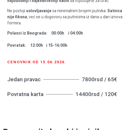
najudobniji i najkvalitetniji način
da otputujete za Grac.
Ne postoji
uslovljavanje
sa minimalnim brojem putnika.
Satnica
nije fiksna
, već se u dogovoru sa putnicima iz dana u dan iznova
formira.
Polasci iz Beograda: 00:00h i 04:00h
Povratak: 12:00h i 15-16:00h
CENOVNIK OD 15.06.2026.
Jedan pravac
7800rsd / 65€
Povratna karta
14400rsd / 120€