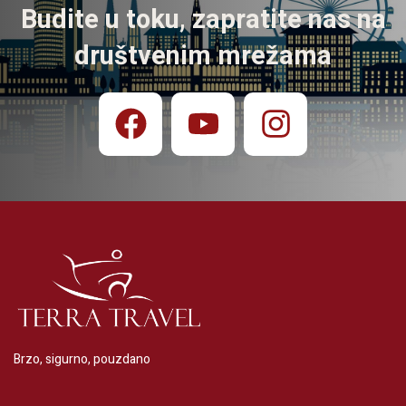
Budite u toku, zapratite nas na
društvenim mrežama
Brzo, sigurno, pouzdano