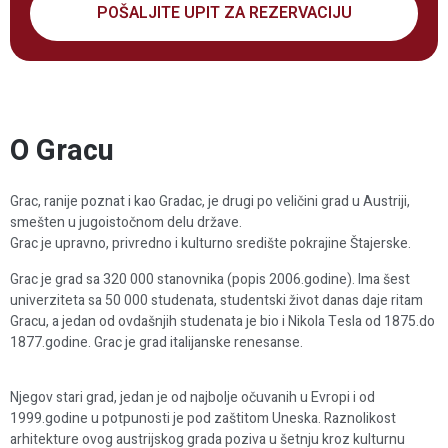
POŠALJITE UPIT ZA REZERVACIJU
O Gracu
Grac, ranije poznat i kao Gradac, je drugi po veličini grad u Austriji,
smešten u jugoistočnom delu države.
Grac je upravno, privredno i kulturno središte pokrajine Štajerske.
Grac je grad sa 320 000 stanovnika (popis 2006.godine). Ima šest
univerziteta sa 50 000 studenata, studentski život danas daje ritam
Gracu, a jedan od ovdašnjih studenata je bio i Nikola Tesla od 1875.do
1877.godine. Grac je grad italijanske renesanse.
Njegov stari grad, jedan je od najbolje očuvanih u Evropi i od
1999.godine u potpunosti je pod zaštitom Uneska. Raznolikost
arhitekture ovog austrijskog grada poziva u šetnju kroz kulturnu